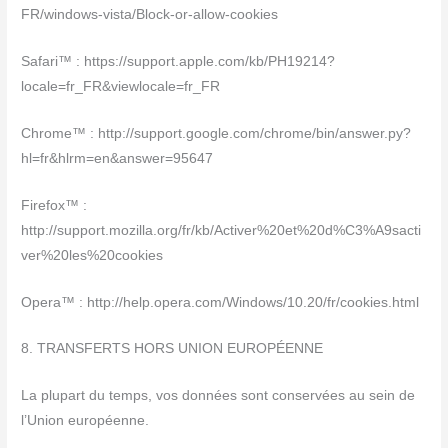
FR/windows-vista/Block-or-allow-cookies
Safari™ : https://support.apple.com/kb/PH19214?
locale=fr_FR&viewlocale=fr_FR
Chrome™ : http://support.google.com/chrome/bin/answer.py?
hl=fr&hlrm=en&answer=95647
Firefox™ :
http://support.mozilla.org/fr/kb/Activer%20et%20d%C3%A9sacti
ver%20les%20cookies
Opera™ : http://help.opera.com/Windows/10.20/fr/cookies.html
8. TRANSFERTS HORS UNION EUROPÉENNE
La plupart du temps, vos données sont conservées au sein de
l’Union européenne.