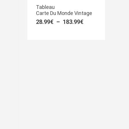
de
Tableau
prix :
Carte Du Monde Vintage
28.99€
à
28.99
€
–
183.99
€
183.99€