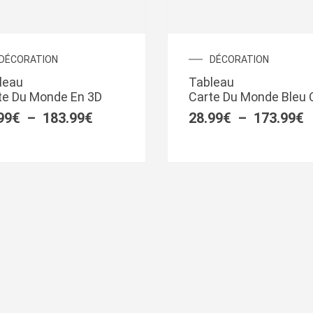
Plage
P
DÉCORATION
DÉCORATION
de
d
leau
Tableau
prix :
p
te Du Monde En 3D
Carte Du Monde Bleu C
28.99€
2
à
à
99
€
–
183.99
€
28.99
€
–
173.99
€
183.99€
1