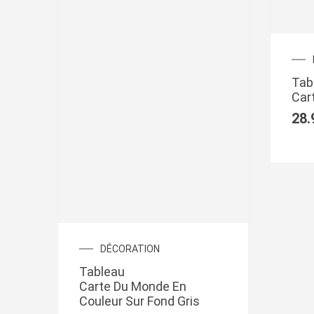
Tab
Car
28.
Plage
DÉCORATION
de
Tableau
prix :
Carte Du Monde En
43.99€
Couleur Sur Fond Gris
à