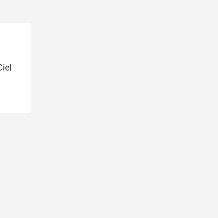
lage
e
rix :
iel
8.99€
73.99€