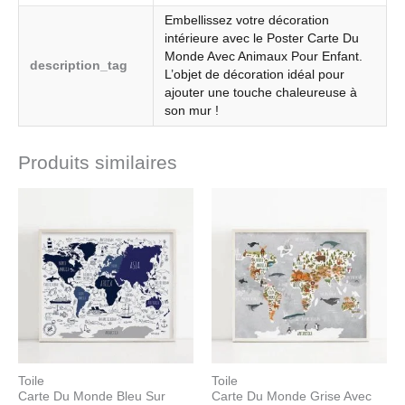
Embellissez votre décoration
intérieure avec le Poster Carte Du
Monde Avec Animaux Pour Enfant.
description_tag
L’objet de décoration idéal pour
ajouter une touche chaleureuse à
son mur !
Produits similaires
Plage
Plage
de
de
prix :
prix :
23.99€
18.99€
à
à
63.99€
103.99€
Toile
Toile
Carte Du Monde Bleu Sur
Carte Du Monde Grise Avec