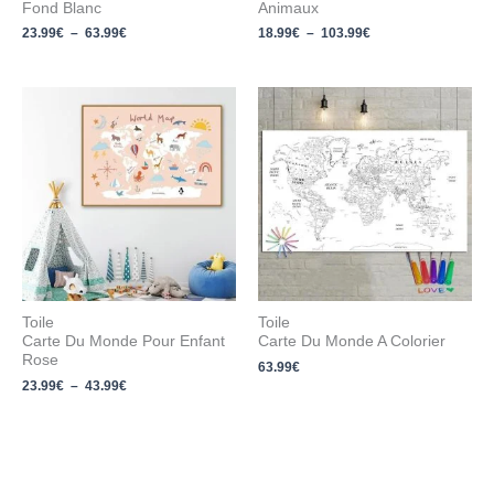
Fond Blanc
Animaux
23.99
€
–
63.99
€
18.99
€
–
103.99
€
Plage
de
prix :
23.99€
à
43.99€
Toile
Toile
Carte Du Monde Pour Enfant
Carte Du Monde A Colorier
Rose
63.99
€
23.99
€
–
43.99
€