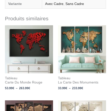
Variante
Avec Cadre
,
Sans Cadre
Produits similaires
Plage
Plage
de
de
prix :
prix :
53.99€
33.99€
à
à
263.99€
233.99€
Tableau
Tableau
Carte Du Monde Rouge
La Carte Des Monuments
53.99
€
–
263.99
€
33.99
€
–
233.99
€
Plage
Plage
de
de
prix :
prix :