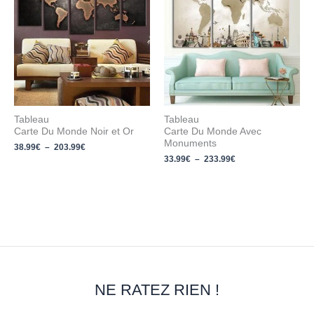
38.99€
33.99€
à
à
203.99€
233.99€
Tableau
Tableau
Carte Du Monde Noir et Or
Carte Du Monde Avec
Monuments
38.99
€
–
203.99
€
33.99
€
–
233.99
€
NE RATEZ RIEN !