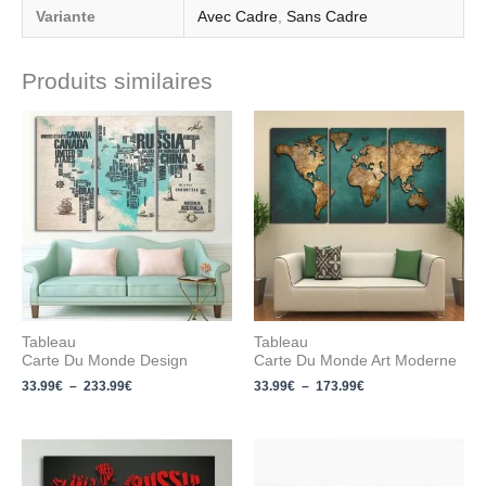
Variante
Avec Cadre
,
Sans Cadre
Produits similaires
Plage
Plage
de
de
prix :
prix :
33.99€
33.99€
à
à
233.99€
173.99€
Tableau
Tableau
Carte Du Monde Design
Carte Du Monde Art Moderne
33.99
€
–
233.99
€
33.99
€
–
173.99
€
Plage
Plage
de
de
prix :
prix :