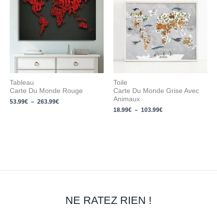
53.99€
18.99€
à
à
263.99€
103.99€
Tableau
Toile
Carte Du Monde Rouge
Carte Du Monde Grise Avec
Animaux
53.99
€
–
263.99
€
18.99
€
–
103.99
€
NE RATEZ RIEN !