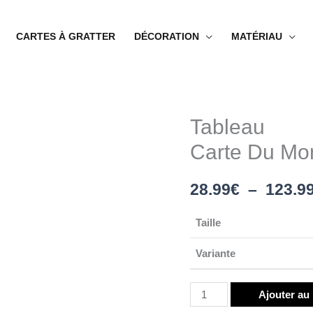
CARTES À GRATTER
DÉCORATION
MATÉRIAU
Tableau
quantité
de
Carte Du Mo
Tableau
Carte
28.99
€
–
123.9
Du
Monde
Taille
Style
Variante
Bohême
Ajouter au