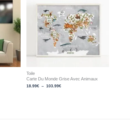
18.99€
à
103.99€
Toile
Carte Du Monde Grise Avec Animaux
18.99
€
–
103.99
€