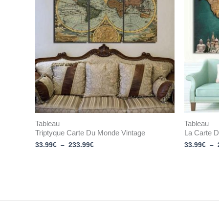
33.99€
à
233.99€
Tableau
Tableau
Triptyque Carte Du Monde Vintage
La Carte 
33.99
€
–
233.99
€
33.99
€
–