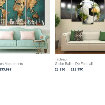
33.99€
28.99€
à
à
233.99€
213.99€
Tableau
Des Monuments
Globe Ballon De Football
233.99
€
28.99
€
–
213.99
€