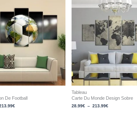
Plage
Plage
de
de
prix :
prix :
28.99€
28.99€
à
à
213.99€
213.99€
Tableau
on De Football
Carte Du Monde Design Sobre
213.99
€
28.99
€
–
213.99
€