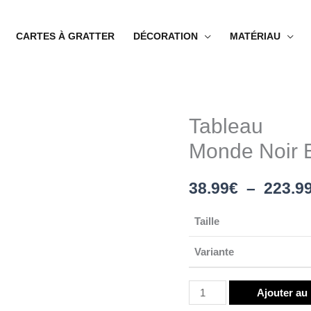
CARTES À GRATTER
DÉCORATION
MATÉRIAU
Tableau
quantité
de
Monde Noir E
Tableau
Monde
38.99
€
–
223.9
Noir
Et
Taille
Or
Variante
Ajouter au