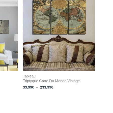
Plage
de
prix :
33.99€
à
233.99€
Tableau
Triptyque Carte Du Monde Vintage
33.99
€
–
233.99
€