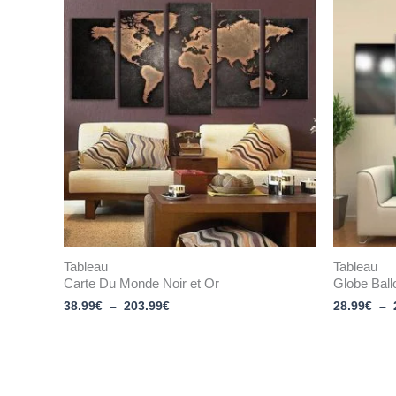
Plage
de
prix :
38.99€
à
203.99€
Tableau
Tableau
Carte Du Monde Noir et Or
Globe Ball
38.99
€
–
203.99
€
28.99
€
–