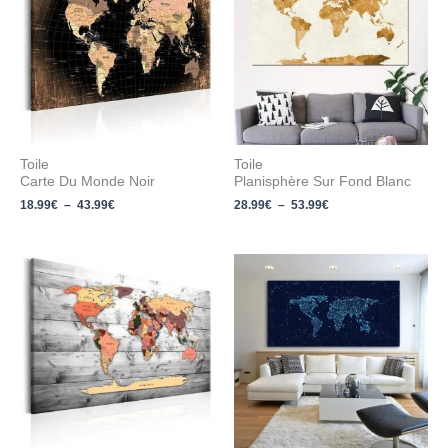
18.99€
28.99€
à
à
43.99€
53.99€
Toile
Toile
Carte Du Monde Noir
Planisphère Sur Fond Blanc
18.99
€
–
43.99
€
28.99
€
–
53.99
€
Plage
Plage
de
de
prix :
prix :
18.99€
23.99€
à
à
43.99€
63.99€