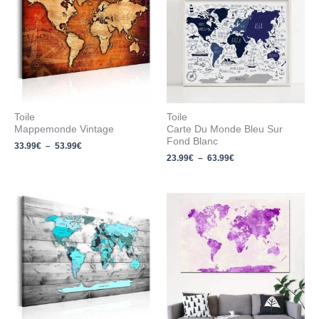
33.99€
23.99€
à
à
53.99€
63.99€
Toile
Toile
Mappemonde Vintage
Carte Du Monde Bleu Sur
Fond Blanc
33.99
€
–
53.99
€
23.99
€
–
63.99
€
Plage
Plage
de
de
prix :
prix :
18.99€
28.99€
à
à
43.99€
53.99€