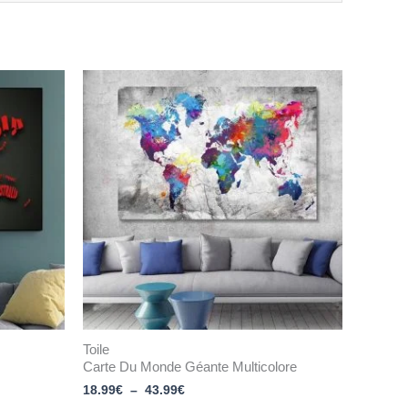
Plage
de
prix :
18.99€
à
43.99€
Toile
Carte Du Monde Géante Multicolore
18.99
€
–
43.99
€