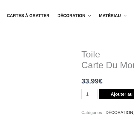
CARTES À GRATTER
DÉCORATION
MATÉRIAU
Toile
quantité
de
Carte Du Mon
Toile
Carte
33.99
€
Du
Monde
Ajouter au
Avec
Élévation
Catégories :
DÉCORATION
Terrain