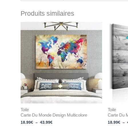
Produits similaires
Plage
de
prix :
18.99€
à
43.99€
Toile
Toile
Carte Du Monde Design Multicolore
Carte Du M
18.99
€
–
43.99
€
18.99
€
–