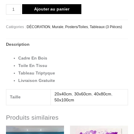
Ajouter au panier
Catégories :
DÉCORATION
,
Murale
,
Posters/Toiles
,
Tableaux (3 Pièces)
Description
Cadre En Bois
Toile En Tissu
Tableau Triptyque
Livraison Gratuite
20x40cm
,
30x60cm
,
40x80cm
,
Taille
50x100cm
Produits similaires
Plage
Plage
de
de