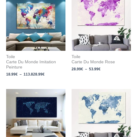
prix :
prix :
18.99€
28.99€
à
à
113.828.99€
53.99€
Toile
Toile
Carte Du Monde Imitation
Carte Du Monde Rose
Peinture
28.99
€
–
53.99
€
18.99
€
–
113.828.99
€
Plage
Plage
de
de
prix :
prix :
23.99€
28.99€
à
à
63.99€
53.99€