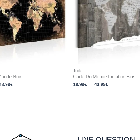
43.99€
43.99€
Toile
Monde Noir
Carte Du Monde Imitation Bois
43.99
€
18.99
€
–
43.99
€
UNE QUESTION