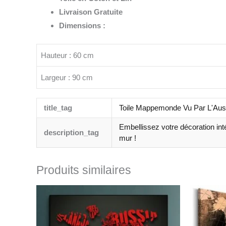
Livraison Gratuite
Dimensions :
Hauteur : 60 cm
Largeur : 90 cm
title_tag
Toile Mappemonde Vu Par L'Aust
Embellissez votre décoration int
description_tag
mur !
Produits similaires
Plage
de
prix :
23.99€
à