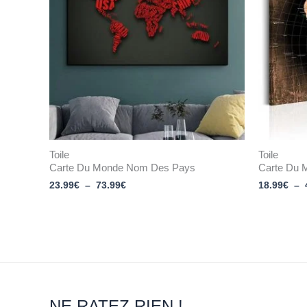
73.99€
Toile
Toile
Carte Du Monde Nom Des Pays
Carte Du 
23.99
€
–
73.99
€
18.99
€
–
NE RATEZ RIEN !