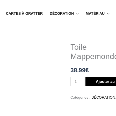
CARTES À GRATTER
DÉCORATION
MATÉRIAU
Toile
quantité
de
Mappemonde 
Toile
Mappemonde
38.99
€
Vu
Par
Ajouter au
L'Australie
Catégories :
DÉCORATION