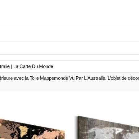
ralie | La Carte Du Monde
érieure avec la Toile Mappemonde Vu Par L'Australie. L’objet de décor
Plage
Plage
de
de
prix :
prix :
18.99€
18.99€
à
à