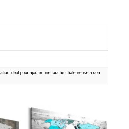
ation idéal pour ajouter une touche chaleureuse à son
Plage
de
prix :
18.99€
à