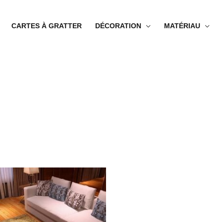
CARTES À GRATTER
DÉCORATION
MATÉRIAU
Plage
de
prix :
48.99€
à
123.99€