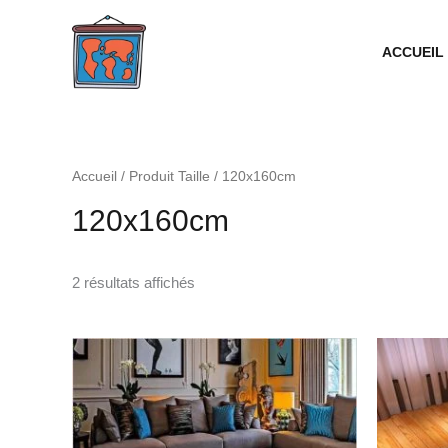
Aller
au
ACCUEIL
contenu
Accueil
/ Produit Taille / 120x160cm
120x160cm
2 résultats affichés
Plage
de
prix :
48.99€
à
253.99€