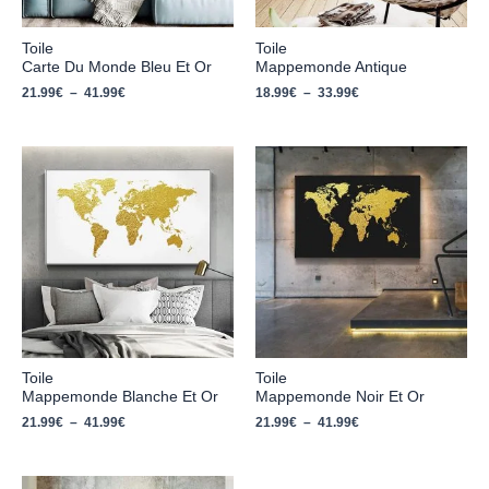
Toile
Toile
Carte Du Monde Bleu Et Or
Mappemonde Antique
21.99
€
–
41.99
€
18.99
€
–
33.99
€
Plage
Plage
de
de
prix :
prix :
21.99€
21.99€
à
à
41.99€
41.99€
Toile
Toile
Mappemonde Blanche Et Or
Mappemonde Noir Et Or
21.99
€
–
41.99
€
21.99
€
–
41.99
€
Plage