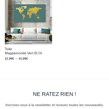
de
prix :
21.99€
à
41.99€
Toile
Mappemonde Vert Et Or
21.99
€
–
41.99
€
NE RATEZ RIEN !
Inscrivez-vous à la newsletter et recevez toutes les nouveautés,