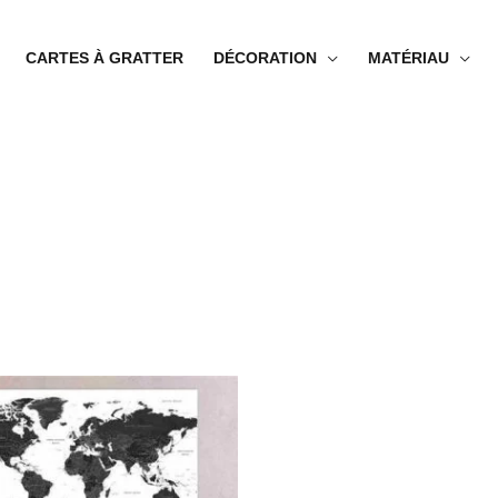
CARTES À GRATTER
DÉCORATION
MATÉRIAU
Plage
de
prix :
28.99€
à
63.99€