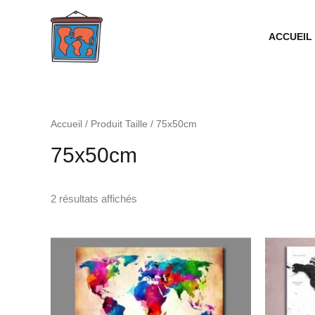
Aller
au
ACCUEIL
contenu
Accueil
/ Produit Taille / 75x50cm
75x50cm
2 résultats affichés
Plage
de
prix :
28.99€
à
63.99€