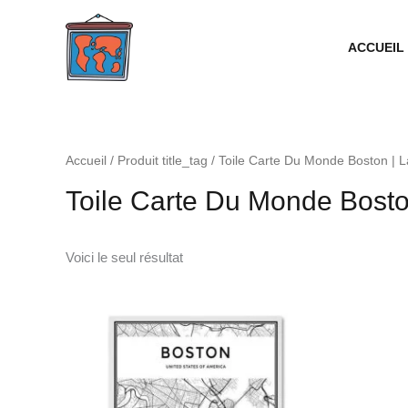
Aller
au
ACCUEIL
contenu
Accueil
/ Produit title_tag / Toile Carte Du Monde Boston |
Toile Carte Du Monde Bost
Voici le seul résultat
Plage
de
prix :
18.99€
à
38.99€