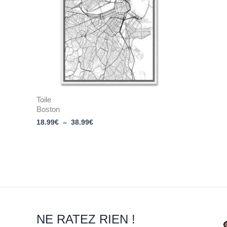
Toile
Boston
18.99
€
–
38.99
€
NE RATEZ RIEN !