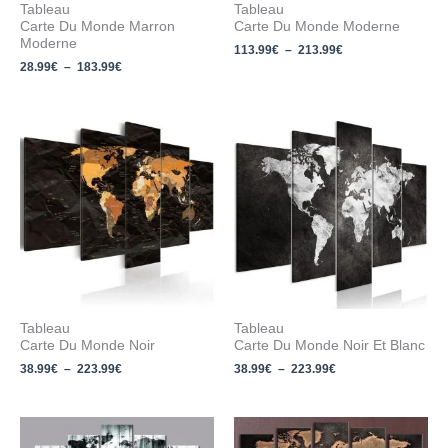
Tableau
Tableau
Carte Du Monde Marron
Carte Du Monde Moderne
Moderne
113.99
€
–
213.99
€
28.99
€
–
183.99
€
Plage
Plage
de
de
prix :
prix :
38.99€
38.99€
à
à
223.99€
223.99€
Tableau
Tableau
Carte Du Monde Noir
Carte Du Monde Noir Et Blanc
38.99
€
–
223.99
€
38.99
€
–
223.99
€
Plage
Plage
de
de