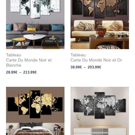
prix :
prix :
28.99€
38.99€
à
à
213.99€
203.99€
Tableau
Tableau
Carte Du Monde Noir et
Carte Du Monde Noir et Or
Blanche
38.99
€
–
203.99
€
28.99
€
–
213.99
€
Plage
Plage
de
de
prix :
prix :
28.99€
28.99€
à
à
173.99€
213.99€