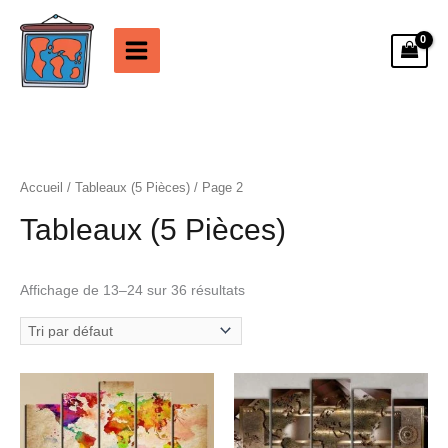
Aller
au
contenu
Accueil
/
Tableaux (5 Pièces)
/ Page 2
Tableaux (5 Pièces)
Affichage de 13–24 sur 36 résultats
Plage
Plage
de
de
prix :
prix :
28.99€
28.99€
à
à