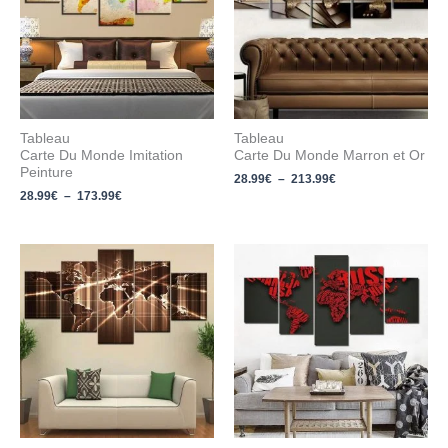
173.99€
213.99€
Tableau
Tableau
Carte Du Monde Imitation
Carte Du Monde Marron et Or
Peinture
28.99
€
–
213.99
€
28.99
€
–
173.99
€
Plage
Plage
de
de
prix :
prix :
28.99€
113.99€
à
à
183.99€
213.99€