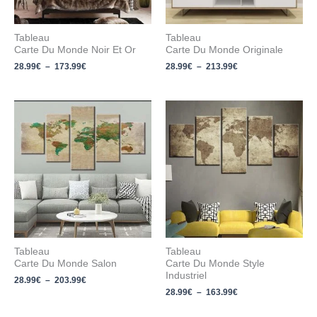
Tableau
Tableau
Carte Du Monde Noir Et Or
Carte Du Monde Originale
28.99
€
–
173.99
€
28.99
€
–
213.99
€
Plage
Plage
de
de
prix :
prix :
28.99€
28.99€
à
à
203.99€
163.99€
Tableau
Tableau
Carte Du Monde Salon
Carte Du Monde Style
Industriel
28.99
€
–
203.99
€
28.99
€
–
163.99
€