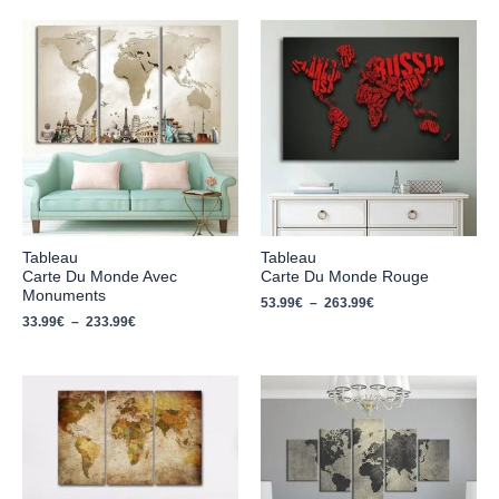
Plage
Plage
de
de
prix :
prix :
33.99€
53.99€
à
à
233.99€
263.99€
Tableau
Tableau
Carte Du Monde Avec
Carte Du Monde Rouge
Monuments
53.99
€
–
263.99
€
33.99
€
–
233.99
€
Plage
Plage
de
de
prix :
prix :
33.99€
28.99€
à
à
233.99€
213.99€