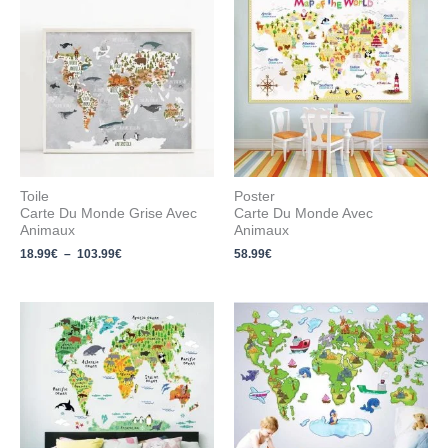
de
prix :
18.99€
à
103.99€
Toile
Poster
Carte Du Monde Grise Avec
Carte Du Monde Avec
Animaux
Animaux
18.99
€
–
103.99
€
58.99
€